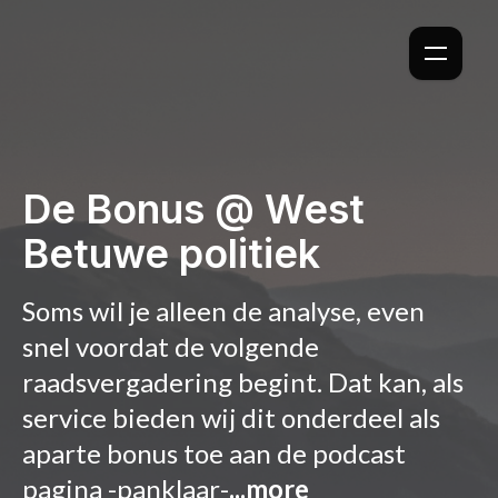
De Bonus @ West
Betuwe politiek
Soms wil je alleen de analyse, even
snel voordat de volgende
raadsvergadering begint. Dat kan, als
service bieden wij dit onderdeel als
aparte bonus toe aan de podcast
pagina -panklaar-
...more