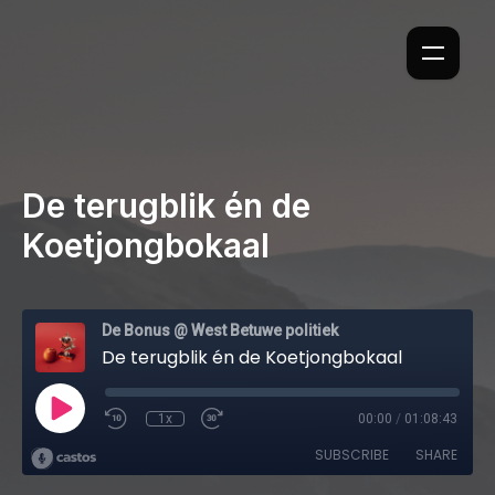
De terugblik én de
Koetjongbokaal
De Bonus @ West Betuwe politiek
De terugblik én de Koetjongbokaal
1x
00:00
/
01:08:43
SUBSCRIBE
SHARE